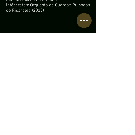
Intérpretes: Orquesta de Cuerdas Pulsadas
de Risaralda (2022)
Partitura disponible:
• Contáctame.
Información adicional:
• Obra ganadora en el 2do concurso
de composición para formato de
orquesta de cuerdas pulsadas -
Orquesta de Cuerdas Pulsadas de
Risaralda (2021).