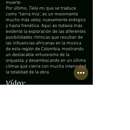
muerte.
Por último,
Tiéla mi,
que se traduce
como “tierra mía”, es un movimiento
mucho más veloz, nuevamente enérgico
y hasta frenético. Aquí, es todavía más
evidente la exploración de las diferentes
posibilidades rítmicas que resultan de
las influencias africanas en la música
de esta región de Colombia, mostrando
un destacable virtuosismo de la
orquesta, y desembocando en un último
clímax que cierra con mucha intensidad
la totalidad de la obra.
Vídeo:
Disponible próximamente