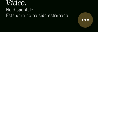
Vídeo:
No disponible
Esta obra no ha sido estrenada
Partitura disponible:
• Contáctame.
Información adicional:
• Obra comisionada por el cuarteto
A4 Tubas en 2020.
• Esta obra aún no ha sido estrenada.