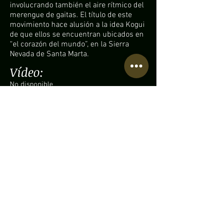
involucrando también el aire rítmico del
merengue de gaitas. El título de este
movimiento hace alusión a la idea Kogui
de que ellos se encuentran ubicados en
“el corazón del mundo”, en la Sierra
Nevada de Santa Marta.
Vídeo:
No disponible
Esta obra no ha sido estrenada
Partitura disponible:
• Catálogo de
Cayambis Music Press:
Aluna, by Raúl Ardila