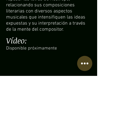
relacionando sus composiciones
literarias con diversos aspectos
musicales que intensifiquen las ideas
expuestas y su interpretación a través
de la mente del compositor.
Vídeo:
Disponible próximamente
Partituras disponibles:
• Contáctame
•
Biblioteca Universidad de Antioquia,
"Portafolio de composiciones -
ArdilaRaul2020"