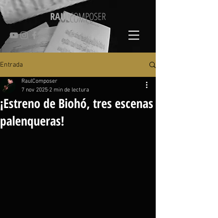
RAUL
COMPOSER
Entrada
RaulComposer
7 nov 2025
2 min de lectura
¡Estreno de Biohó, tres escenas
palenqueras!