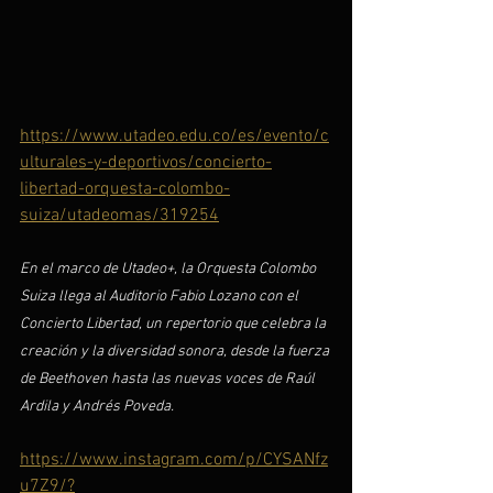
https://www.utadeo.edu.co/es/evento/c
ulturales-y-deportivos/concierto-
libertad-orquesta-colombo-
suiza/utadeomas/319254
En el marco de Utadeo+, la Orquesta Colombo 
Suiza llega al Auditorio Fabio Lozano con el 
Concierto Libertad, un repertorio que celebra la 
creación y la diversidad sonora, desde la fuerza 
de Beethoven hasta las nuevas voces de Raúl 
Ardila y Andrés Poveda.
https://www.instagram.com/p/CYSANfz
u7Z9/?