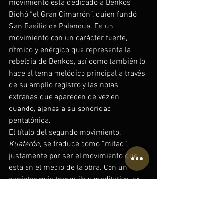
movimiento está dedicado a Benkos 
Biohó “el Gran Cimarrón”, quien fundó 
San Basilio de Palenque. Es un 
movimiento con un carácter fuerte, 
rítmico y enérgico que representa la 
rebeldía de Benkos, así como también lo 
hace el tema melódico principal a través 
de su amplio registro y las notas 
extrañas que aparecen de vez en 
cuando, ajenas a su sonoridad 
pentatónica.
El título del segundo movimiento, 
Kuaterón,
 se traduce como “mitad”, 
justamente por ser el movimiento que 
está en el medio de la obra. Con un 
carácter más tranquilo y meditativo, se 
retoman algunos gestos musicales del 
primer movimiento, buscando un 
crescendo 
constante que termine en un 