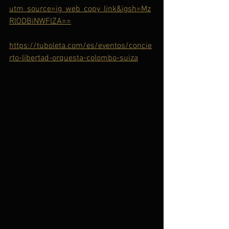
utm_source=ig_web_copy_link&igsh=Mz
RlODBiNWFlZA==
https://tuboleta.com/es/eventos/concie
rto-libertad-orquesta-colombo-suiza